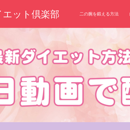
イエット倶楽部
二の腕を鍛える方法