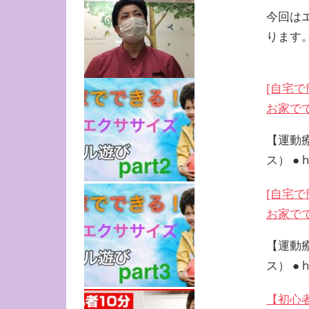
今回は
ります
[自宅
お家で
【運動
ス） ● ht
[自宅
お家で
【運動
ス） ● ht
【初心