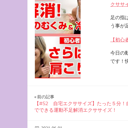
クササ
足の指
う事が
【初心
今日の
です！
投
前の記事
【#52 自宅エクササイズ】たった５分！
稿
でできる運動不足解消エクササイズ！
ナ
2021-06-01
miyu
自宅で簡単エクササイズ