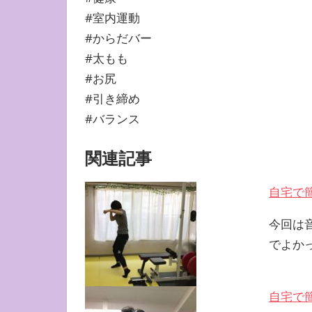
#室内運動
#からだバー
#太もも
#お尻
#引き締め
#バランス
関連記事
自宅で
今回は
でよか
自宅で