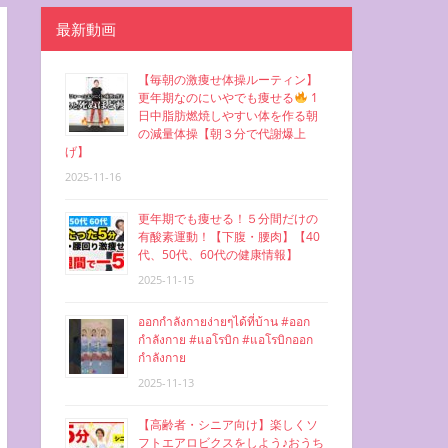
最新動画
【毎朝の激痩せ体操ルーティン】
更年期なのにいやでも痩せる
1
日中脂肪燃焼しやすい体を作る朝
の減量体操【朝３分で代謝爆上
げ】
2025-11-16
更年期でも痩せる！５分間だけの
有酸素運動！【下腹・腰肉】【40
代、50代、60代の健康情報】
2025-11-15
ออกกำลังกายง่ายๆได้ที่บ้าน #ออก
กำลังกาย #แอโรบิก #แอโรบิกออก
กำลังกาย
2025-11-13
【高齢者・シニア向け】楽しくソ
フトエアロビクスをしよう♪おうち