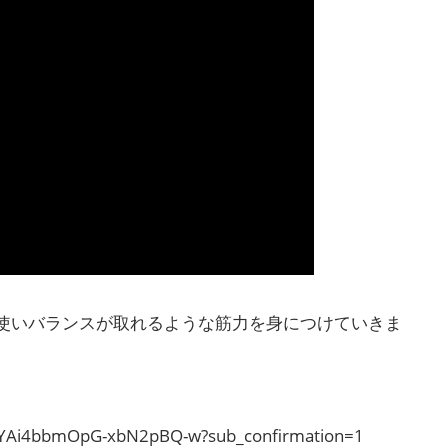
り使いバランスが取れるような筋力を身につけていきま
RYAi4bbmOpG-xbN2pBQ-w?sub_confirmation=1