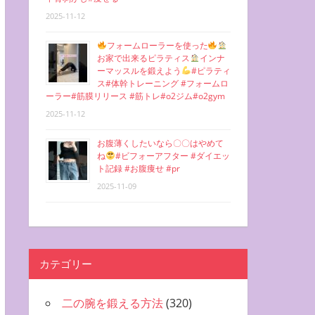
2025-11-12
フォームローラーを使った
お家で出来るピラティス
インナ
ーマッスルを鍛えよう
#ピラティ
ス#体幹トレーニング #フォームロ
ーラー#筋膜リリース #筋トレ#o2ジム#o2gym
2025-11-12
お腹薄くしたいなら〇〇はやめて
ね
#ビフォーアフター #ダイエッ
ト記録 #お腹痩せ #pr
2025-11-09
カテゴリー
二の腕を鍛える方法
(320)