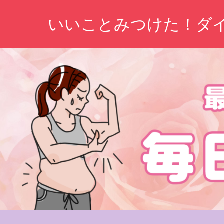
コ
いいことみつけた！ダ
ン
テ
ン
ツ
へ
ス
キ
ッ
プ