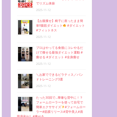
でリズム体操
2025-11-12
【お腹痩せ】椅子に座ったまま簡
単‼︎腹筋ダイエット
#ダイエット
#フィットネス
2025-11-12
プロはやってる食後にコレやるだ
けで痩せる最強ダイエット運動 #
痩せる #ダイエット #全身痩せ
2025-11-12
＼お家でできるピラティス／バン
ドトレーニング3選
2025-11-12
たった30回で…華奢な背中に！？
フォームローラーを使って自宅で
簡単エクササイズ
#フォームロー
ラー#筋膜リリース#背中美人#肩
甲骨剥がし#痩せる